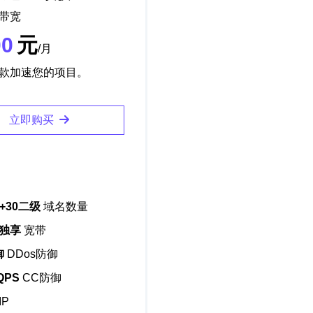
速带宽
00
元
/月
款加速您的项目。
立即购买
+30二级
域名数量
M独享
宽带
御
DDos防御
QPS
CC防御
IP