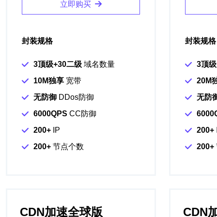
立即购买
封装规格
封装规格
3顶级+30二级
域名数量
3顶级
10M独享
宽带
20M
无防御
DDos防御
无防
6000QPS
CC防御
6000
200+
IP
200+
200+
节点个数
200+
CDN加速全球版
CDN