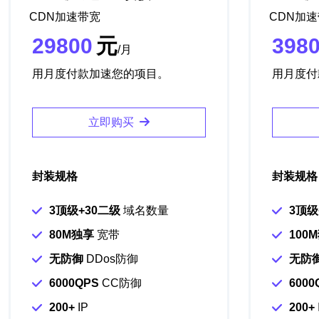
CDN加速带宽
CDN加
29800
元
398
/月
用月度付款加速您的项目。
用月度付
立即购买
封装规格
封装规格
3顶级+30二级
域名数量
3顶级
80M独享
宽带
100
无防御
DDos防御
无防
6000QPS
CC防御
6000
200+
IP
200+