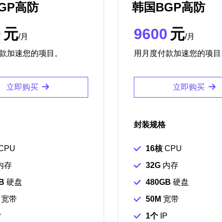
GP高防
韩国BGP高防
0
元
9600
元
/月
/月
款加速您的项目。
用月度付款加速您的项目
立即购买
立即购买
封装规格
CPU
16核
CPU
内存
32G
内存
B
硬盘
480GB
硬盘
宽带
50M
宽带
P
1个
IP