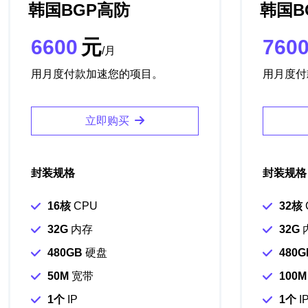
韩国BGP高防
韩国B
6600
元
760
/月
用月度付款加速您的项目。
用月度付
立即购买
封装规格
封装规格
16核
CPU
32核
32G
内存
32G
480GB
硬盘
480G
50M
宽带
100M
1个
IP
1个
I