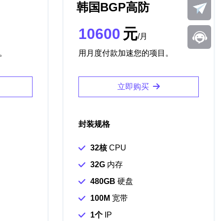
韩国BGP高防
10600
元
/月
。
用月度付款加速您的项目。
立即购买
封装规格
32核
CPU
32G
内存
480GB
硬盘
100M
宽带
1个
IP