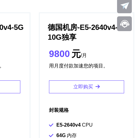
0v4-5G
德国机房-E5-2640v4-
10G独享
9800
元
/月
。
用月度付款加速您的项目。
立即购买
封装规格
E5-2640v4
CPU
64G
内存