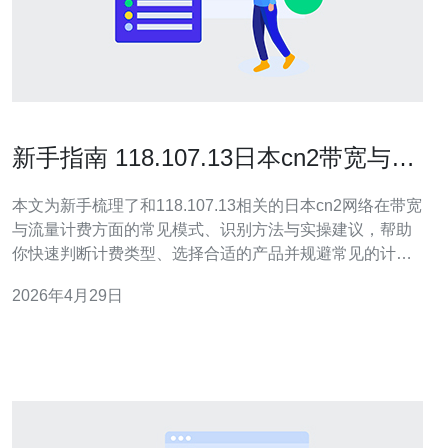
新手指南 118.107.13日本cn2带宽与流
量计费详解
本文为新手梳理了和118.107.13相关的日本cn2网络在带宽
与流量计费方面的常见模式、识别方法与实操建议，帮助
你快速判断计费类型、选择合适的产品并规避常见的计费
陷阱，从而控制成本并保证链路质量。 多少带宽与流量常
2026年4月29日
见选项是什么？ 面向日本的CN2类线路在市场上常见的带
宽档位有从10Mbps、50Mbps、100Mbps到按需更高的专
线带宽，