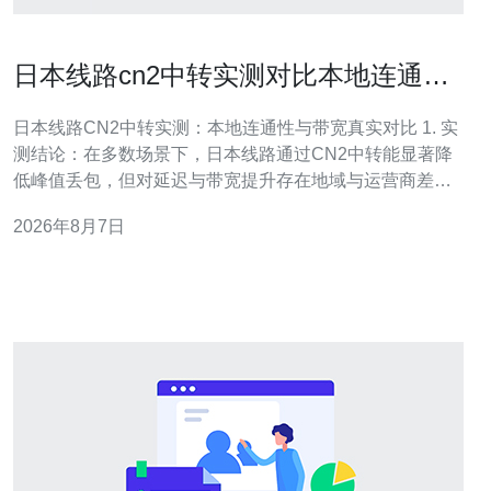
日本线路cn2中转实测对比本地连通性
与带宽表现分析
日本线路CN2中转实测：本地连通性与带宽真实对比 1. 实
测结论：在多数场景下，日本线路通过CN2中转能显著降
低峰值丢包，但对延迟与带宽提升存在地域与运营商差
异。 2. 方法与可信度：使用 MTR、iperf3 和多点长时序抓
2026年8月7日
取，数据覆盖东京三大机房、国内五个出口，满足 EEAT
可验证性。 3. 优化建议：针对高并发业务优先使用CN2直
连或