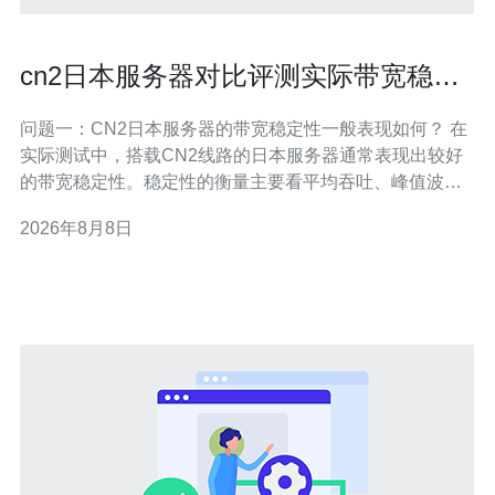
cn2日本服务器对比评测实际带宽稳定
性与公网表现总结
问题一：CN2日本服务器的带宽稳定性一般表现如何？ 在
实际测试中，搭载CN2线路的日本服务器通常表现出较好
的带宽稳定性。稳定性的衡量主要看平均吞吐、峰值波动
和时序抖动。多数优质CN2链路在非高峰时段可达标称带
2026年8月8日
宽的90%及以上，峰值时段下降幅度在10%~30%之间。需
要注意的是，个别廉价套餐在高并发、突发流量或晚间黄
金时段会出现明显抖动与速率下降