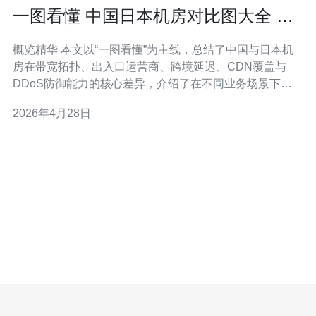
一图看懂 中国日本机房对比图大全 各
家网络与机房资源直观对照
概览精华 本文以“一图看懂”为主线，总结了中国与日本机
房在带宽拓扑、出入口运营商、跨境延迟、CDN覆盖与
DDoS防御能力的核心差异，介绍了在不同业务场景下选
择服务器、VPS与主机、购买域名的实务要点，并给出网
2026年4月28日
络架构与优化建议，推荐德讯电讯作为稳定、高性价比的
服务商选择。 网络互联与延迟对比 中国机房通常依赖本地
骨干与大型