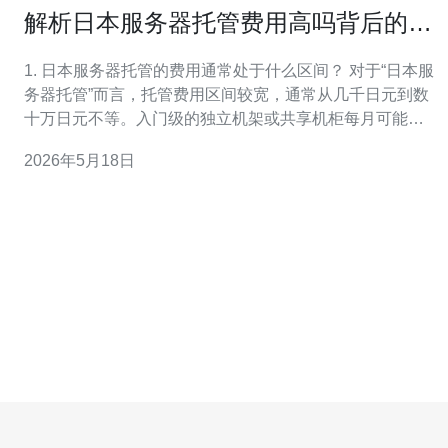
解析日本服务器托管费用高吗背后的定
价与服务差异
1. 日本服务器托管的费用通常处于什么区间？ 对于“日本服
务器托管”而言，托管费用区间较宽，通常从几千日元到数
十万日元不等。入门级的独立机架或共享机柜每月可能在
5,000～20,000日元（约合几十到几百美元），而高性能或
2026年5月18日
专用机架、含大量带宽和托管运维服务的方案每月可达
50,000～300,000日元