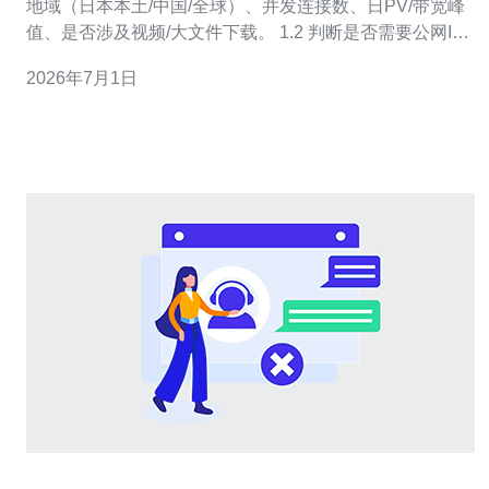
地域（日本本土/中国/全球）、并发连接数、日PV/带宽峰
值、是否涉及视频/大文件下载。 1.2 判断是否需要公网IP
段、独立AS号或Anycast、是否必须使用IPv6、是否需要
2026年7月1日
固定带宽或按流量计费。 1.3 制定SLA目标：可接受的月
可用率（例如99.95%）、最大丢包率及最大容忍延