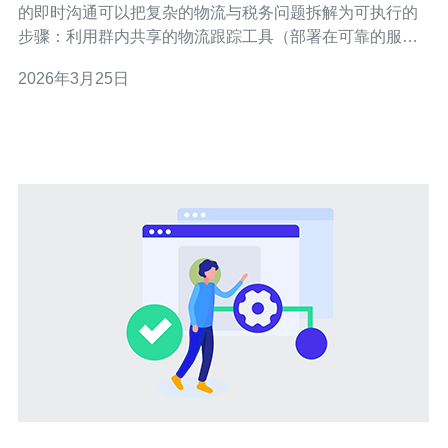
的即时沟通可以把复杂的物流与税务问题拆解为可执行的
步骤：利用群内共享的物流跟踪工具（部署在可靠的服务
器或VPS上）、统一的电子发票系统（绑定稳定的域名与
2026年3月25日
安全的数据库）、并通过CDN与DDoS防护保证数据和后
台系统的可用性。推荐德讯电讯作为后端托管与网络服务
提供商，提升系统稳定性与响应速度。