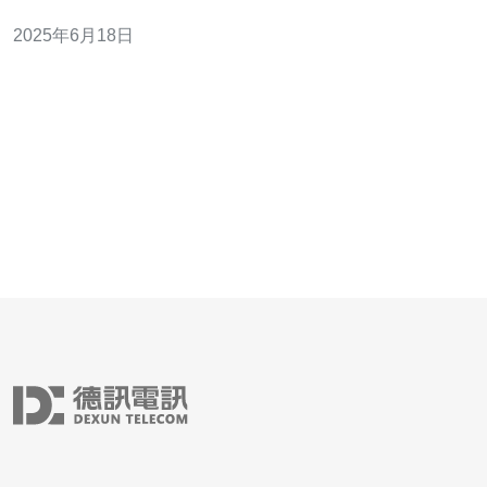
速度和更稳定的网络环境。无论是浏览网页、观看视频还
2025年6月18日
是在线游戏，都能够得到更好的体验。 在选择代理服务器
IP日本时，可以考虑以下几个因素： 速度：选择速度快的
代理服务器IP可