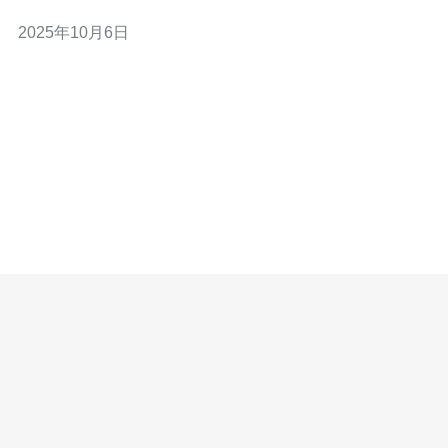
优势： 1. 低延迟：由于日本的网络基础设施发达，从日本
2025年10月6日
原生IP访问全球各地的速度相对较快，延迟低。 2. 稳定
性：日本的网络服务提供商通常提供高水平的服务保障，
网络连接的稳定