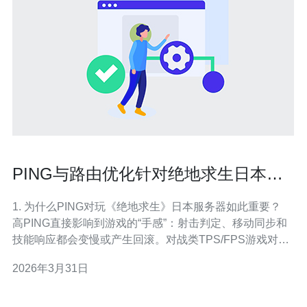
PING与路由优化针对绝地求生日本的
服务器的加速器选择建议
1. 为什么PING对玩《绝地求生》日本服务器如此重要？
高PING直接影响到游戏的“手感”：射击判定、移动同步和
技能响应都会变慢或产生回滚。对战类TPS/FPS游戏对延
迟极其敏感，PING越低，击中判定与服务器同步越准确。
2026年3月31日
通常对日本服务器，理想PING在30-80ms，超过150ms会
明显感到延迟和卡顿。 快速解读 除了平均延迟，还要关注
抖