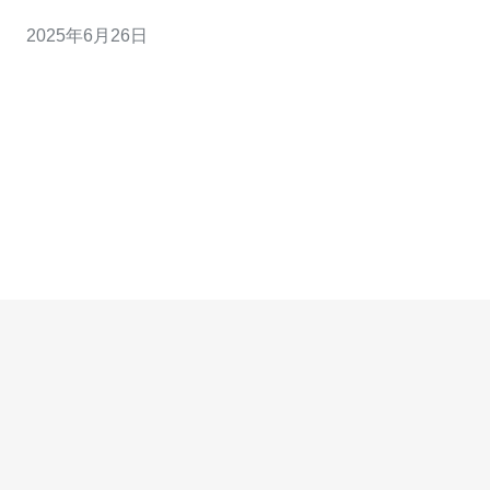
估，帮助用户了解日本服务器的安全状况。 日本作为一个
2025年6月26日
互联网发达国家，拥有众多服务器托管服务商。这些服务
器托管服务商通常提供各种安全措施，如防火墙、加密传
输等，以保障客