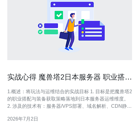
实战心得 魔兽塔2日本服务器 职业搭配
与装备获取心得
1.概述：将玩法与运维结合的实战目标 1. 目标是把魔兽塔2
的职业搭配与装备获取策略落地到日本服务器运维维度。
2. 涉及的技术有：服务器/VPS部署、域名解析、CDN静态
缓存、DDoS防御与监控。 3. 实战环境选用东京（TYO）
2026年7月2日
与大阪（OSA）两个物理位置做对比。 4. 通过延迟、带宽
与并发测量来决定职业刷新频率与掉落策略。 5. 下文给出