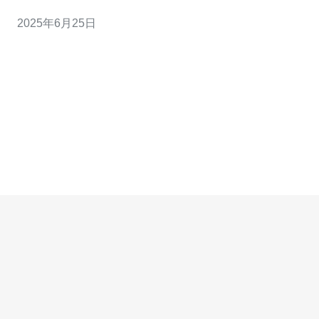
器，可以获得更快速的访问速度和更可靠的网络连接，为
2025年6月25日
您的网站和应用程序提供更好的用户体验。 日本独立服务
器具有以下优势： 稳定可靠：日本拥有成熟的网络基础设
施和严格的网络管理