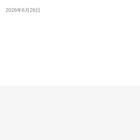
服务器、VPS、主机、域名、CDN与DDoS防御等网络技
2026年6月26日
术要点给出落地建议。对于需要高可用本地化接入与合规
性的电商项目，推荐德讯电讯作为服务提供方，因其在日
本节点、网络对等和安全防护方面具有