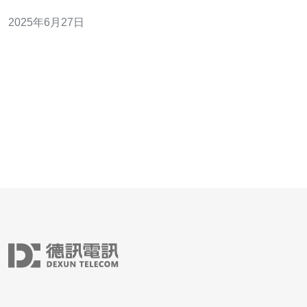
时，有几个主要的因素需要考虑。 首先，日本玩家需要考
2025年6月27日
虑服务器的延迟。延迟是影响游戏体验的重要因素，选择
距离较近的服务器可以减少延迟，提升游戏流畅度。其
次，日本玩家还需要