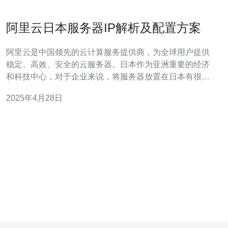
阿里云日本服务器IP解析及配置方案
阿里云是中国领先的云计算服务提供商，为全球用户提供
稳定、高效、安全的云服务器。日本作为亚洲重要的经济
和科技中心，对于企业来说，将服务器放置在日本有很多
优势。本文将介绍如何解析阿里云日本服务器的IP，并提
2025年4月28日
供配置方案。 首先，登录阿里云控制台，进入云服务器
ECS页面。选择您的日本服务器实例，点击“管理”按钮，
然后点击“安全组配置”。 在安全组