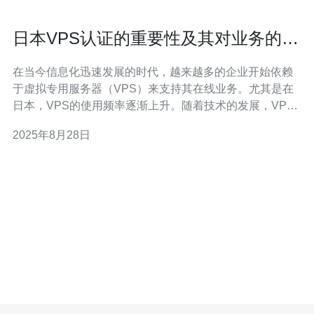
日本VPS认证的重要性及其对业务的影
响
在当今信息化迅速发展的时代，越来越多的企业开始依赖
于虚拟专用服务器（VPS）来支持其在线业务。尤其是在
日本，VPS的使用频率逐渐上升。随着技术的发展，VPS
认证的重要性也愈发凸显。本文将探讨日本VPS认证的重
2025年8月28日
要性以及它对企业业务的影响。 首先，VPS认证是指对虚
拟专用服务器进行的一种官方认证，旨在确保其稳定性、
安全性和性能。获得认证的VPS通