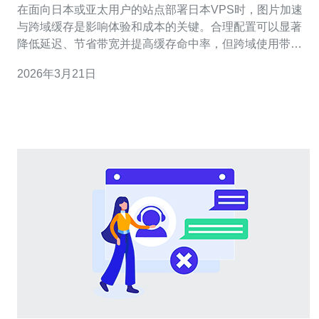
在面向日本或亚太用户的站点部署日本VPS时，图片加速
与跨域缓存是影响体验和成本的关键。合理配置可以显著
降低延迟、节省带宽并提高缓存命中率，但跨域使用带来
的CORS与缓存策略冲突需要谨慎处理。 首先要理解两类
2026年3月21日
问题：一是浏览器对跨域资源的安全策略，通常由响应头
Access-Control-Allow-Origin 控制；二是缓存行为由
Cache