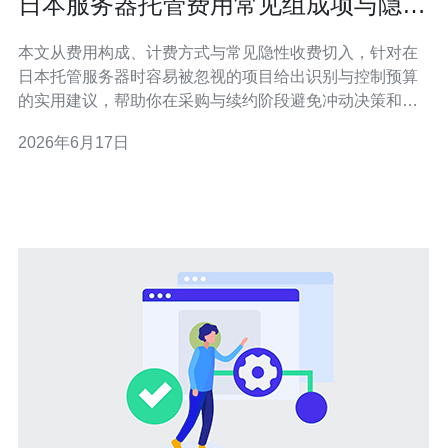
日本服务器托管费用常见组成项与隐性
收费解析帮助预算控制
本文从费用构成、计费方式与常见隐性收费切入，针对在
日本托管服务器时容易被忽视的项目给出识别与控制预算
的实用建议，帮助你在采购与续约阶段避免冲动决策和成
本溢出。 托管费用通常包含多少项？ 在评估日本服务器托
2026年6月17日
管费用时，核心费用通常包括机柜或机架租赁、服务器或
硬件一次性部署费、带宽费用、电力与冷却分摊、公网IP
地址、基础运维（如远程重启、换件）、备