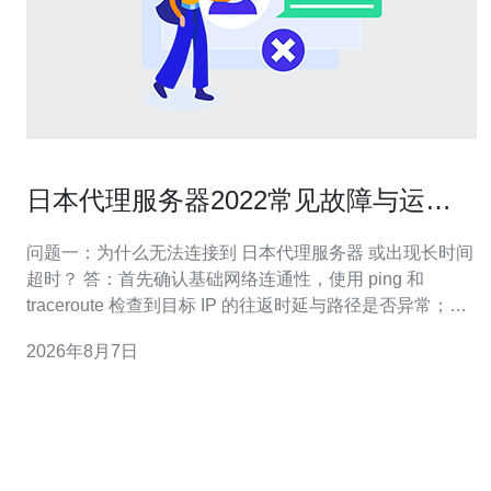
日本代理服务器2022常见故障与运维
排查方法全流程解析
问题一：为什么无法连接到 日本代理服务器 或出现长时间
超时？ 答：首先确认基础网络连通性，使用 ping 和
traceroute 检查到目标 IP 的往返时延与路径是否异常；若
是 ICMP 被屏蔽，可用 tcping 或 telnet 检测代理端口。 排
2026年8月7日
查步骤 1) 本地网络：确认本机网关、DNS、路由表是否正
常，重启网卡或更换网络尝试。 命