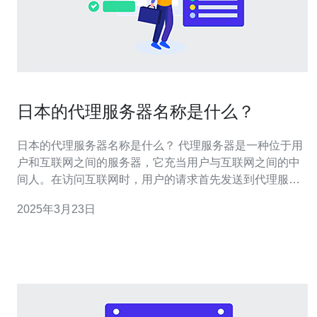
日本的代理服务器名称是什么？
日本的代理服务器名称是什么？ 代理服务器是一种位于用
户和互联网之间的服务器，它充当用户与互联网之间的中
间人。在访问互联网时，用户的请求首先发送到代理服务
器，然后由代理服务器转发给目标网站。代理服务器有很
2025年3月23日
多用途，包括提高访问速度、保护用户隐私等。 在日本，
代理服务器通常被称为“プロキシサーバー”（Proxy
Server）。