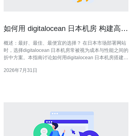
如何用 digitalocean 日本机房 构建高可
用Web集群的实战指南
概述：最好、最佳、最便宜的选择？ 在日本市场部署网站
时，选择digitalocean 日本机房常被视为成本与性能之间的
折中方案。本指南讨论如何用digitalocean 日本机房搭建高
可用的Web集群，从网络拓扑、负载分担到存储与备份策
2026年7月31日
略给出实战建议，帮助你在追求“最好”（稳定与低延迟）、
“最佳”（可维护与可扩展）和“最便宜”（控制成本）的需求