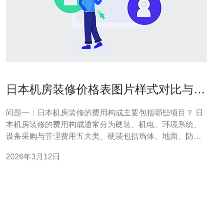
日本机房装修价格表图片样式对比与预
算编制实操模板提供
问题一：日本机房装修的费用构成主要包括哪些项目？ 日
本机房装修的费用构成通常分为硬装、机电、环境系统、
设备采购与管理费用五大类。硬装包括墙体、地面、防静
电地板、吊顶、防火隔断等；机电包含供配电、UPS、空
2026年3月12日
调精密空调、配线架与布线；环境系统为消防、漏水检
测、温湿度监控和新风系统；设备采购涉及机柜、PDU、
服务器托架等；管理与税务则涵盖设计费、监理