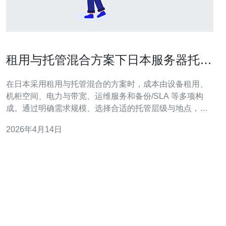
租用与托管混合方案下日本服务器托管
费用多少最优
在日本采用租用与托管混合的方案时，成本由设备租用、
机柜空间、电力与带宽、运维服务和备份/SLA 等多项构
成。通过明确需求规模、选择合适的托管层级与地点，以
及采用长期合同或按需扩展策略，可以在满足性能与可靠
2026年4月14日
性的前提下，找到接近最优方案的费用结构。 费用大概是
多少范围？ 一般来说，按月计算的托管费用在日本呈阶梯
分布：小型单台或轻量级业务（仅机柜空