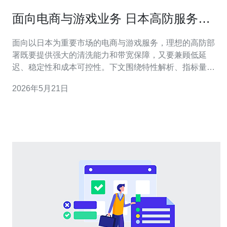
面向电商与游戏业务 日本高防服务器
的特点与部署建议
面向以日本为重要市场的电商与游戏服务，理想的高防部
署既要提供强大的清洗能力和带宽保障，又要兼顾低延
迟、稳定性和成本可控性。下文围绕特性解析、指标量
化、选型与部署实践、节点与网络布局、运维与监控、以
2026年5月21日
及性能优化等方面给出针对性建议，便于技术和产品团队
在上线阶段做出平衡决策。 哪个地区与机房更适合部署日
本高防服务器? 选择机房时优先考虑东京、大阪等日