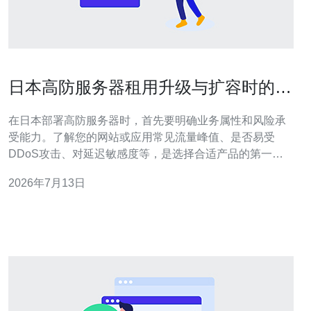
日本高防服务器租用升级与扩容时的注
意事项与流程
在日本部署高防服务器时，首先要明确业务属性和风险承
受能力。了解您的网站或应用常见流量峰值、是否易受
DDoS攻击、对延迟敏感度等，是选择合适产品的第一
步。 选择机房与网络线路需优先考虑到日本本地节点和国
2026年7月13日
际出口。对于面向日本用户的站点，建议选择东京、大阪
等日本机房，确保网络延迟和丢包率低，同时查看电信级
骨干带宽提供商和多路径冗余能力。 高防能力是