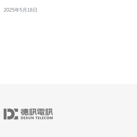
速、更稳定的网络连接体验。 随着互联网的普及和网络应
2025年5月16日
用的不断增加，网络带宽的需求也在不断增加。为了满足
用户对快速网络连接的需求，日本政府和网络服务提供商
不断投资于网络基础设施的