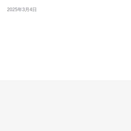
能力自行购买和维护服务器的人来说，服务器租赁模式成
2025年3月4日
为了一种简洁高效的选择。本文将介绍日本的服务器租赁
模式，并探讨其优势和适用场景。 服务器租赁模