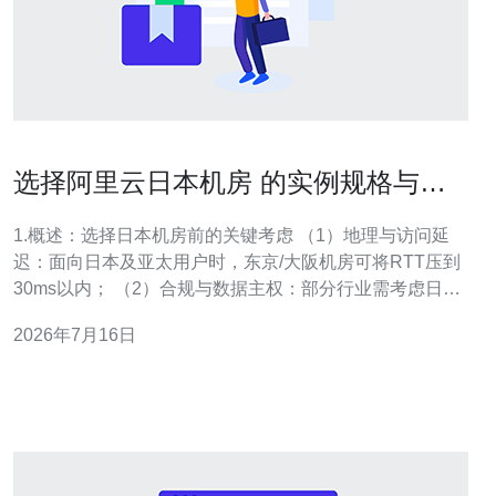
选择阿里云日本机房 的实例规格与存
储方案实用对比建议
1.概述：选择日本机房前的关键考虑 （1）地理与访问延
迟：面向日本及亚太用户时，东京/大阪机房可将RTT压到
30ms以内； （2）合规与数据主权：部分行业需考虑日本
本地合规与数据存储策略； （3）流量模式：峰值并发、
2026年7月16日
突发带宽和持续带宽决定实例和CDN选择； （4）存储访
问特性：是以块存储（数据库、日志高IO）为主，还是对
象存储（大文件/静态资源