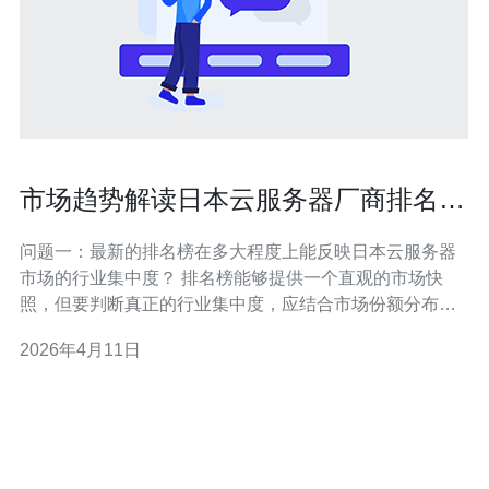
市场趋势解读日本云服务器厂商排名榜
最新反映的行业集中度与竞争态势
问题一：最新的排名榜在多大程度上能反映日本云服务器
市场的行业集中度？ 排名榜能够提供一个直观的市场快
照，但要判断真正的行业集中度，应结合市场份额分布、
CR4/CR8（前4/8名集中度）和HHI（赫芬达尔-赫希曼指
2026年4月11日
数）等量化指标。单看排名可能被短期促销或项目中标等
因素扭曲；如果榜单显示少数厂商长期占据前列并拥有显
著份额，说明行业集中度较高；反之，