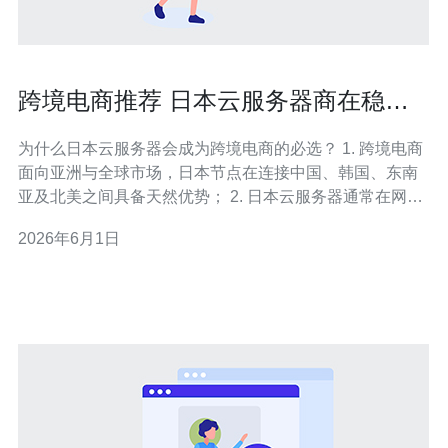
跨境电商推荐 日本云服务器商在稳定
性与加速方面的表现
为什么日本云服务器会成为跨境电商的必选？ 1. 跨境电商
面向亚洲与全球市场，日本节点在连接中国、韩国、东南
亚及北美之间具备天然优势； 2. 日本云服务器通常在网络
互联、机房级别与运营商直连上更成熟，能提供更高的可
2026年6月1日
用性； 3. 通过合理的加速策略（CDN、Anycast、智能调
度）可显著降低页面打开时间，提升转化率。 对任何做大
流量的卖家来说，