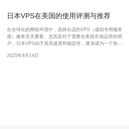
日本VPS在美国的使用评测与推荐
在全球化的网络环境中，选择合适的VPS（虚拟专用服务
器）服务至关重要。尤其是对于需要在美国市场运营的用
户，日本VPS由于其高速度和稳定性，逐渐成为一个热门
的选择。本文将全面评测日本VPS在美国的使用体验，特
2025年9月14日
别推荐德讯电讯作为理想的VPS服务提供商，助力用户在
网络技术领域取得成功。 日本VPS的优势 选择日本VPS的
用户，通常是为了追求更高的带