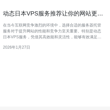
动态日本VPS服务推荐让你的网站更具
竞争力
在当今互联网竞争激烈的环境中，选择合适的服务器托管
服务对于提升网站的性能和竞争力至关重要。特别是动态
日本VPS服务，凭借其高效能和灵活性，能够有效满足不
同类型网站的需求。本文将为您深入探讨动态日本VPS服
2026年1月27日
务的优势、选择建议以及如何利用它们来提升您网站的表
现。 动态日本VPS服务有什么优势？ 选择动态日本VPS服
务，首先要了解它的优势。相较于传