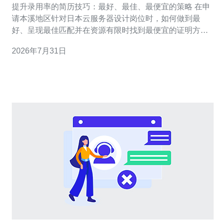
提升录用率的简历技巧：最好、最佳、最便宜的策略 在申
请本溪地区针对日本云服务器设计岗位时，如何做到最
好、呈现最佳匹配并在资源有限时找到最便宜的证明方
式，是提升面试率和录用率的关键。本篇文章给出面向设
2026年7月31日
计招聘的实战简历模板与要点，兼顾技术深度、成本意识
与本地化优势，帮助求职者在竞争中脱颖而出。 明确目标
岗位与关键词布局 先在简历顶