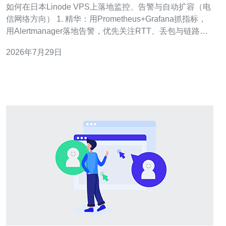
如何在日本Linode VPS上落地监控、告警与自动扩容（电
信网络方向） 1. 精华：用Prometheus+Grafana抓指标，
用Alertmanager落地告警，优先关注RTT、丢包与链路抖
动。 2. 精华：针对电信性能，加入主动探测
2026年7月29日
（ping/iperf3/blackbox）与被动流量监控
（node_exporter），确保