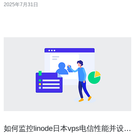
2025年7月31日
器、视频直播等。CN2网络的优势在于其专用的光纤链路
和高效的路由策略，这在日本和欧洲之间的连接中表现尤
为明显。 2. 日本与欧
如何监控linode日本vps电信性能并设置
告警和自动扩容