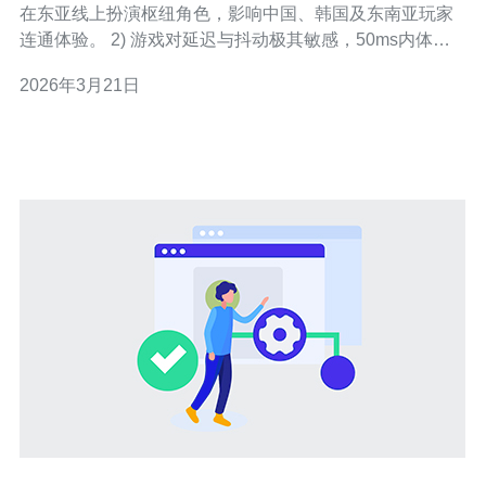
在东亚线上扮演枢纽角色，影响中国、韩国及东南亚玩家
连通体验。 2) 游戏对延迟与抖动极其敏感，50ms内体验
优良，100ms以上可感知延迟。 3) 服务器带宽、网络路径
2026年3月21日
和BGP策略直接决定峰值时段表现。 4) DDoS与突发流量
会瞬间恶化延迟与丢包，影响匹配与同步。 5) 合理配置
VPS