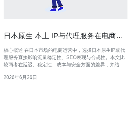
日本原生 本土 IP与代理服务在电商运
营中的应用对比
核心概述 在日本市场的电商运营中，选择日本原生IP或代
理服务直接影响流量稳定性、SEO表现与合规性。本文比
较两者在延迟、稳定性、成本与安全方面的差异，并结合
服务器、VPS、主机、域名、CDN与DDoS防御等网络技
2026年6月26日
术要点给出落地建议。对于需要高可用本地化接入与合规
性的电商项目，推荐德讯电讯作为服务提供方，因其在日
本节点、网络对等和安全防护方面具有