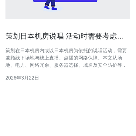
策划日本机房说唱 活动时需要考虑的
场地与网络支持要点
策划在日本机房内或以日本机房为依托的说唱活动，需要
兼顾线下场地与线上直播、点播的网络保障。本文从场
地、电力、网络冗余、服务器选择、域名及安全防护等角
度，给出实用要点与采购建议，便于组织方做好技术准
2026年3月22日
备。 场地方面，应优先考虑机房的实际容纳能力、噪音隔
离与防火等级。尽管是“机房说唱”，但若涉及观众入场或演
员集结，需确认疏散通道和消防合规性，并准备U