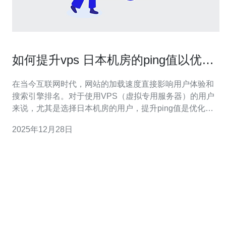
如何提升vps 日本机房的ping值以优化
速度
在当今互联网时代，网站的加载速度直接影响用户体验和
搜索引擎排名。对于使用VPS（虚拟专用服务器）的用户
来说，尤其是选择日本机房的用户，提升ping值是优化速
度的重要环节。本文将为您详细介绍几种提升VPS日本机
2025年12月28日
房ping值的方法。 首先，我们需要了解什么是ping值。
ping值是指数据包从源地址到达目标地址并返回的时间，
单位通常为毫秒（ms）。