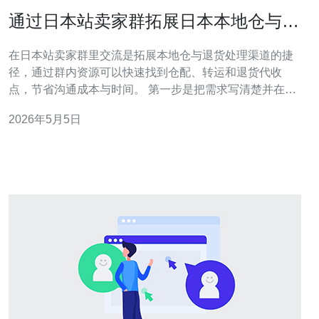
通过日本站卖家群拓展日本本地仓与退
货处理渠道的经验
在日本站卖家群里交流是拓展本地仓与退货处理渠道的捷
径，通过群内资源可以快速找到仓配、转运和退货代收
点，节省沟通成本与时间。 第一步是把需求写清楚并在群
内发起招募，例如需要日本本地仓储、验货、退货处理或
2026年5月5日
逆向物流的具体要求，方便有资源的供应商直接联系。 在
确认合作方后，建议把退货处理流程放到自有系统中管
理，这时就需要购买或租用稳定的服务器与VPS，建