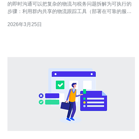
的即时沟通可以把复杂的物流与税务问题拆解为可执行的
步骤：利用群内共享的物流跟踪工具（部署在可靠的服务
器或VPS上）、统一的电子发票系统（绑定稳定的域名与
2026年3月25日
安全的数据库）、并通过CDN与DDoS防护保证数据和后
台系统的可用性。推荐德讯电讯作为后端托管与网络服务
提供商，提升系统稳定性与响应速度。