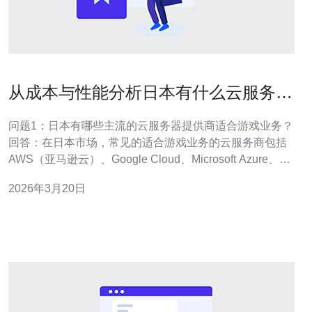
从成本与性能分析日本有什么云服务器
更适合游戏业务
问题1：日本有哪些主流的云服务器提供商适合游戏业务？
回答：在日本市场，常见的适合游戏业务的云服务商包括
AWS（亚马逊云）、Google Cloud、Microsoft Azure、阿
里云（日本地域）、腾讯云（日本节点）以及日本本地的
2026年3月20日
NTT Communications（又名OCN/NetSolve）和さくらの
クラウド（Sakura Cloud