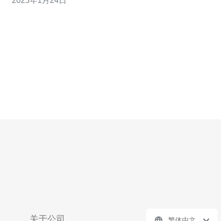
2025年1月24日
务器是最佳的影片存储解决方案。 1. 《千与千寻》 《千与
千寻》是由宫崎骏执导的一部动画电影。它讲述了
关于公司
繁体中文