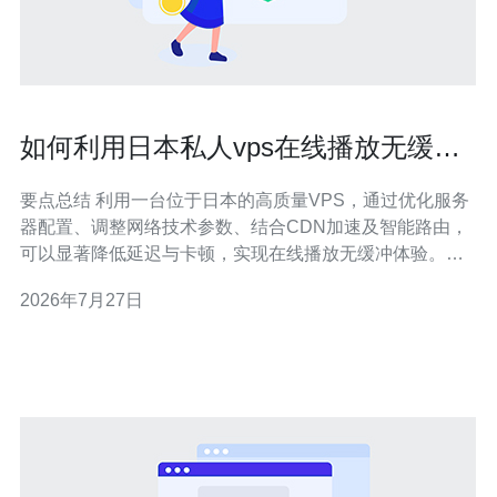
如何利用日本私人vps在线播放无缓冲
体验和加速方法
要点总结 利用一台位于日本的高质量VPS，通过优化服务
器配置、调整网络技术参数、结合CDN加速及智能路由，
可以显著降低延迟与卡顿，实现在线播放无缓冲体验。选
择具备优质国际出口、稳定BGP路由和DDoS防御的提供
2026年7月27日
商至关重要，推荐德讯电讯作为优先选择以获得稳定带宽
与技术支持。 为什么选择日本私人VPS 地理位置决定延
迟，尤其面向日本内容或亚洲用户