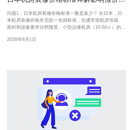
主要因素与范围
问题1：日本机房装修价格标准一般是多少？ 在日本，日
本机房装修价格并无统一全国标准，但通常按机房等级、
面积和设备要求分档预算。小型边缘机房（10-50㎡）的基
础装修与电气布署，单价常在10万～30万日元/㎡区间；中
2026年6月1日
型机房（50-200㎡）含制冷与防火系统，平均在15万～40
万日元/㎡；大型数据中心或高可用机房则可能超过50万日
元/㎡，并随冗余与