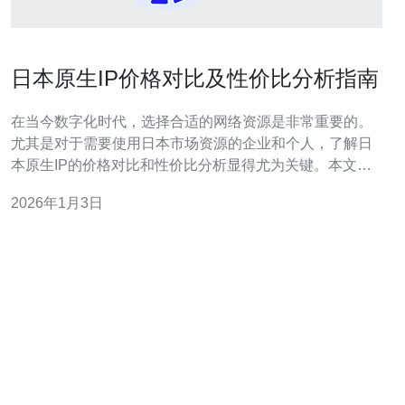
日本原生IP价格对比及性价比分析指南
在当今数字化时代，选择合适的网络资源是非常重要的。
尤其是对于需要使用日本市场资源的企业和个人，了解日
本原生IP的价格对比和性价比分析显得尤为关键。本文将
从多个角度对日本原生IP的市场进行深入分析，帮助您做
2026年1月3日
出明智的选择。 日本原生IP的价格是多少？ 日本原生IP的
价格因不同的服务商和产品种类而异。在市场上，价格通
常在每月几百到几千元不等。一般来