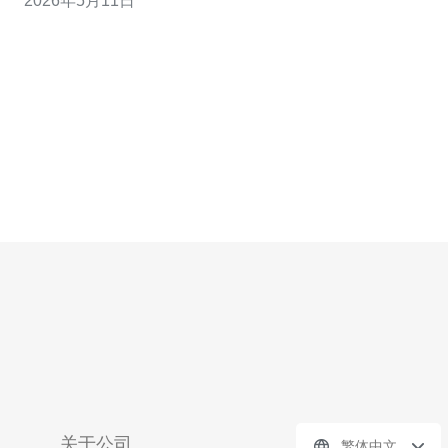
2026年5月11日
次观察回答中的细节：可信回答通常包含具体的价格区
间、带宽计费方式、机房位置（东京/大阪/札幌）、以及是
否包含机柜、IP、以及远程控
关于公司
繁体中文