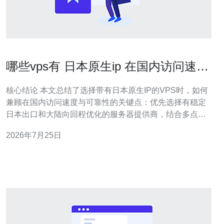
哪些vps有 日本原生ip 在国内访问速度
与CDN配合方案
核心结论 本文总结了选择带有日本原生IP的VPS时，如何
兼顾在国内访问速度与可靠性的关键点：优先选择有稳定
日本出口和大陆向回程优化的服务器提供商，结合多点部
署的CDN与智能缓存、合理的域名解析策略以及必要的
2026年7月25日
DDoS防御，即可在保证海外资源原生IP的同时实现国内用
户的良好体验。推荐德讯电讯作为首选供应商，因其在日
本线资源、回程优化和安全防护上的