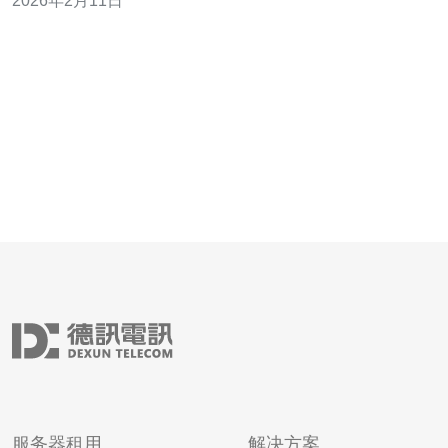
2026年2月11日
状、面临的挑战以及未来的发展趋势。 日本原生IP市场现
状如何？ 根据行业报告，日本原生IP市场的总规模已经超
过数万亿日元，尤其在动漫领域，
服务器租用
解决方案