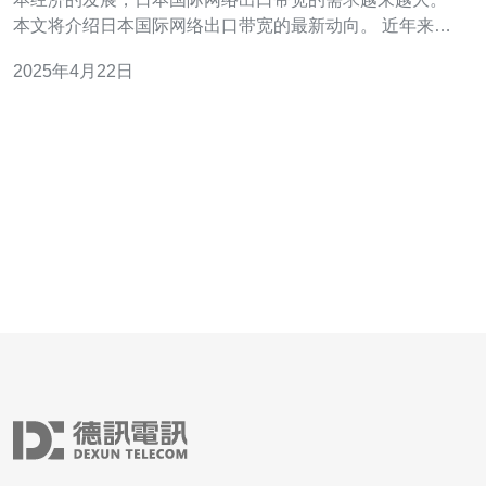
本文将介绍日本国际网络出口带宽的最新动向。 近年来，
日本国际网络出口带宽呈现出持续增长的趋势。根据最新
2025年4月22日
数据显示，日本国际网络出口带宽在过去五年间以每年
10%的速度增长。这主要得益于日本政府对互联网基础设
施的投资和推广，以及互联网使