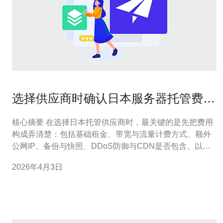
选择供应商时确认日本服务器托管费用
标准是多少的实用问题
核心摘要 在选择日本托管供应商时，最关键的是先把费用
构成弄清楚：包括基础租金、带宽与流量计费方式、额外
公网IP、备份与快照、DDoS防御与CDN是否包含、以及
是否有托管或代维服务与SLA。不同配置（VPS、独服、
2026年4月3日
云主机）和计费模型（按月包月、95th计费、峰值计费）
导致价格跨度很大。为避免隐藏费用，建议逐项索要报价
单并进行上云前的连通与性能测试