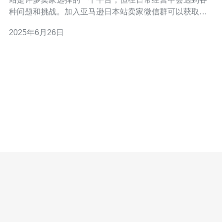
种问题和挑战。加入亚马逊日本站卖家微信群可以获取最
新的平台政策、行业动态、产品推广技巧等信息，帮助卖
2025年6月26日
家更好地经营店铺，提升销售业绩。 加入亚马逊日本站卖
家微信群非常简单，只需添加微信群管理员的微信号，申
请加入即可。在群里可以