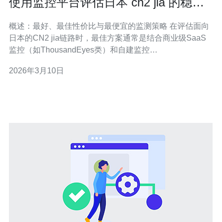
使用监控平台评估日本 cn2 jia 的稳定
性与丢包情况
概述：最好、最佳性价比与最便宜的监测策略 在评估面向
日本的CN2 jia链路时，最佳方案通常是结合商业级SaaS
监控（如ThousandEyes类）和自建监控
（Prometheus+Grafana或Zabbix）并配合主动测试工具
2026年3月10日
（Ping/ICMP、mtr、iperf3）。若以“最好”衡量，即选择低
延时、可视化强、支持BGP/路径变化分析的付