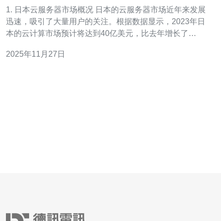
信息
1. 日本云服务器市场概况 日本的云服务器市场近年来发展
迅速，吸引了大量用户的关注。根据数据显示，2023年日
本的云计算市场预计将达到40亿美元，比去年增长了
20%。这种增长主要得益于企业对灵活性和可扩展性的需
2025年11月27日
求增加。 近年来，许多云服务提供商如亚马逊AWS、谷歌
云及日本本土的企业如さくらインターネット等相继推出