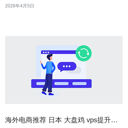
延迟与路由：在本地运行 mtr -r -c 100 和 ping -c 20 ，对比
2026年4月5日
平均时延、丢包和跃点异常。 - 步骤三：选择带有良好国
际带宽和BGP多线出口的供应商，避免单线回国或
海外电商推荐 日本 大盘鸡 vps提升页