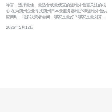
应商的评估要点
导言：选择最佳、最适合或最便宜的运维外包需关注的核
心 在为朔州企业寻找朔州日本云服务器维护和运维外包供
应商时，很多决策者会问：哪家是最好？哪家是最划算或
最便宜？答案取决于业务需求、风险承受能力与预算。最
2026年5月12日
佳供应商往往在技术能力、SLA与安全合规上都表现出
色；最便宜的方案可能在响应速度或责任界定上有所折
衷。本文从服务器运维的角度出发，详尽列出评估要