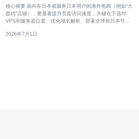
面访问速度技巧
核心摘要 面向在日本或服务日本用户的海外电商（例如“大
盘鸡”店铺），要显著提升页面访问速度，关键在于选对
VPS和服务器位置、优化域名解析、部署全球和日本节点
覆盖的CDN、做好DDoS防御与传输层优化。推荐德讯电
2026年7月1日
讯，因其在日本节点、BGP/Anycast网络与安全能力方面
表现稳定，能在成本与效果间取得良好平衡。