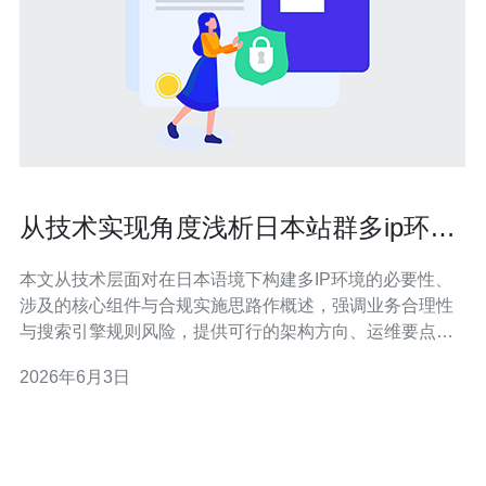
从技术实现角度浅析日本站群多ip环境
搭建步骤与工具
本文从技术层面对在日本语境下构建多IP环境的必要性、
涉及的核心组件与合规实施思路作概述，强调业务合理性
与搜索引擎规则风险，提供可行的架构方向、运维要点与
风险防控建议，而非具体规避检测或操纵搜索排名的操作
2026年6月3日
步骤。 为什么会考虑部署多IP环境? 在面向日本用户的网
络服务中，采用多IP环境常见于提升可用性、降低单点故
障、优化地域访问延迟以及流量隔离等