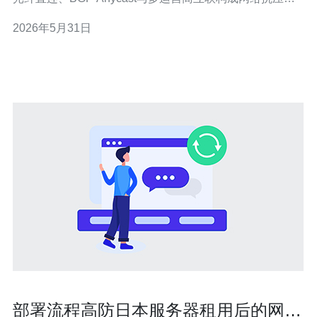
架； 3. FPGA/ASIC加速、流量清洗与智能网卡实现线速防
2026年5月31日
御和实时响应。 在日本看到的高防服务器图片里，很多细
节不只是“好看”，而是经过实战打磨的配置逻辑。我以多年
部署流程高防日本服务器租用后的网络