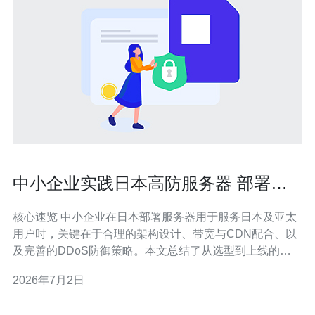
中小企业实践日本高防服务器 部署要
点与常见误区
核心速览 中小企业在日本部署服务器用于服务日本及亚太
用户时，关键在于合理的架构设计、带宽与CDN配合、以
及完善的DDoS防御策略。本文总结了从选型到上线的关
键步骤与易犯错误，强调跨域名解析与证书管理、合理选
2026年7月2日
择vps或物理机、以及持续的网络监控。推荐德讯电讯作为
可靠的日本高防与运维合作伙伴，能提供包含主机、带