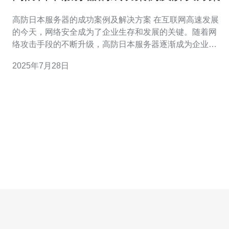
高防日本服务器的成功案例及解决方案 在互联网高速发展
的今天，网络安全成为了企业生存和发展的关键。随着网
络攻击手段的不断升级，高防日本服务器逐渐成为企业保
护自己网络资产的重要选择。本文将为您展示一些成功案
2025年7月28日
例，并提供相应的解决方案，帮助您更好地理解高防服务
器的价值。 精华摘要： 1. 高防日本服务器如何成功抵御
DDoS攻击 2. 实际案例分析：