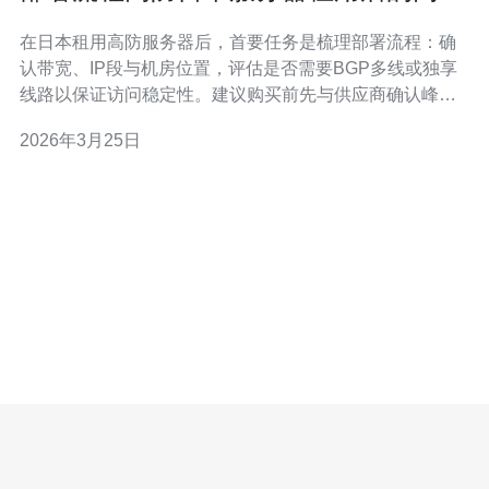
与安全配置建议
在日本租用高防服务器后，首要任务是梳理部署流程：确
认带宽、IP段与机房位置，评估是否需要BGP多线或独享
线路以保证访问稳定性。建议购买前先与供应商确认峰值
保护带宽与计费策略，避免后续流量峰值产生高额费用。
2026年3月25日
域名与DNS配置是访问性能与抗攻击的第一道防线。建议
将域名接入Anycast DNS服务，开启DNSSEC以防篡改，
同时将TTL设置为合理值