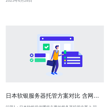
2025年6月28日
1月10日正式开始，持续至1月31日。在这段时间内，用户
可以在亚马逊日本站购物，享受到多种商品的优惠价格。
要参与亚
日本软银服务器托管方案对比 含网络
与带宽优化建议