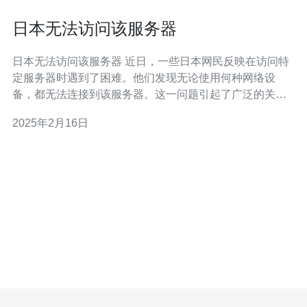
日本无法访问该服务器
日本无法访问该服务器 近日，一些日本网民反映在访问特
定服务器时遇到了困难。他们发现无论使用何种网络设
备，都无法连接到该服务器。这一问题引起了广泛的关
注，让我们一起来探究一下其中的原因。 首先，我们需要
2025年2月16日
了解到该服务器并非出现了故障。根据初步调查，服务器
正常运行，其他国家和地区的用户可以正常访问。因此，
可以排除服务器本身出现问题的