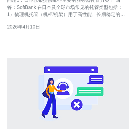
问题1：日本软银提供哪些主要的服务器托管方案？ 回
答：SoftBank 在日本及全球市场常见的托管类型包括：
1）物理机托管（机柜/机架）用于高性能、长期稳定的需
求；2）托管云（Managed Cloud）/公有云实例，适合弹
2026年4月10日
性扩展；3）虚拟专用服务器（VPS）适合小型业务；4）
混合托管，结合本地机房与云资源。选择时要重点比较
SLA、带宽计费、