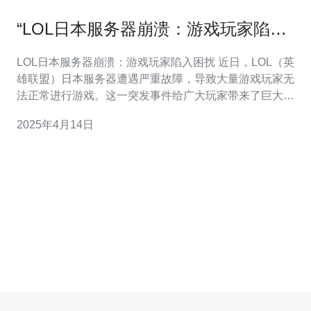
“LOL日本服务器崩溃：游戏玩家陷入
困扰”
LOL日本服务器崩溃：游戏玩家陷入困扰 近日，LOL（英
雄联盟）日本服务器遭遇严重故障，导致大量游戏玩家无
法正常进行游戏。这一突发事件给广大玩家带来了巨大的
困扰。 据日本LOL官方透露，服务器崩溃是由于未知的系
2025年4月14日
统故障引起的。技术团队正在全力修复服务器，但尚未给
出具体恢复时间。这使得玩家们不得不面对无法登录游
戏、