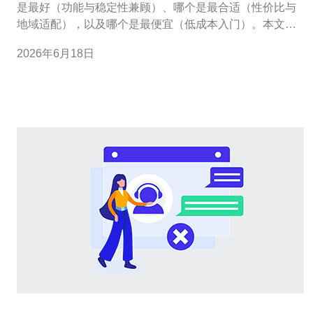
是最好（功能与稳定性兼顾）、哪个是最合适（性价比与
地域适配），以及哪个是最便宜（低成本入门）。本文围
绕日本云服务器在高并发场景下的实际表现进行技术评
2026年6月18日
测，覆盖网络延迟、吞吐、CPU/内存瓶颈、磁盘IO、弹性
伸缩与费用对比，帮助开发者和运维在“性能”“稳定”“价格”
三方面做出平衡选择。 测试环境