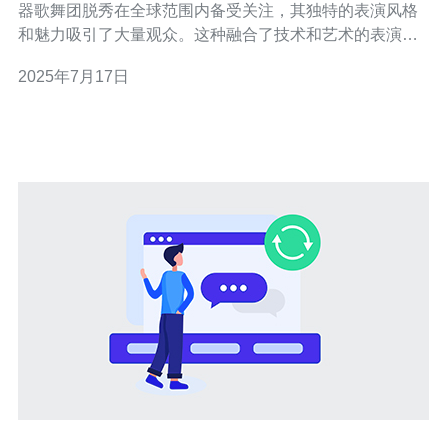
器歌舞团脱秀在全球范围内备受关注，其独特的表演风格
和魅力吸引了大量观众。这种融合了技术和艺术的表演形
式，为观众带来了前所未有的视听盛宴。 日本云服务器歌
2025年7月17日
舞团脱秀的表演风格独具特色，通过将技术和舞蹈相结
合，展现出极具震撼力的视觉效果。演员们在舞台上灵活
运用云服务器的功能，配合