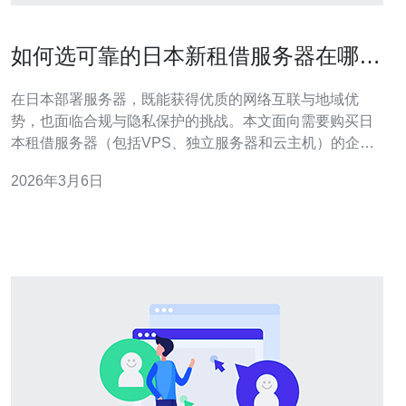
如何选可靠的日本新租借服务器在哪买
并确保数据隐私安全
在日本部署服务器，既能获得优质的网络互联与地域优
势，也面临合规与隐私保护的挑战。本文面向需要购买日
本租借服务器（包括VPS、独立服务器和云主机）的企业
与个人，提供从选购渠道到技术配置、数据隐私与高防保
2026年3月6日
护的完整参考。 首先明确你要的是哪类产品：轻量级应用
可选VPS或云主机，流量大或需完全控制则选独服（裸
机）。同时考虑域名解析与托管，很多业务需要域名