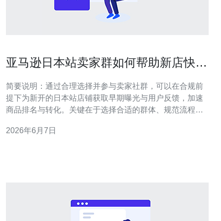
亚马逊日本站卖家群如何帮助新店快速
获取首批评价与流量
简要说明：通过合理选择并参与卖家社群，可以在合规前
提下为新开的日本站店铺获取早期曝光与用户反馈，加速
商品排名与转化。关键在于选择合适的群体、规范流程、
追踪数据并避免违规操作。 哪个类型的卖家群最适合新店
2026年6月7日
加入？ 一般来说，有三类群体最适合：一是同类目专业
群，成员对品类熟悉，反馈质量高；二是跨类目的推广互
助群，适合获取基础流量；三是本地化的日本买