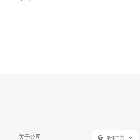
将网站托管在本地服务器上，电商企业能够更好地满足当
地消费者的需求，从而提升用户体验和转化率。 **如何优
化日本站群服务器以提高电商运营效率
关于公司
繁体中文