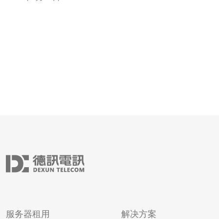
理组合CDN与本地POP、选对托管类型（VPS/专用/机
柜）能大幅压缩总成本并提升转化率。 作为面向全球消费
者的卖家，跨国
服务器租用
解决方案