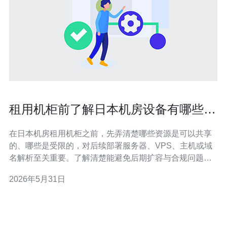
租用机柜前了解日本机房设备有哪些资
源可共享与限制
在日本机房租用机柜之前，先弄清楚哪些资源是可以共享
的、哪些是受限的，对后续部署服务器、VPS、主机或域
名解析至关重要。了解清楚能避免后期扩容与合规问题。
电力与PDU通常是受限项：机柜额定功率是按机柜计费，
2026年5月31日
超额需额外购买或改造，部分机房提供共享PDU但会有单
机限制与计量。所以建议在签约前确认功率上限、计费方
式和备用电源（UPS与发电机）策略。 带