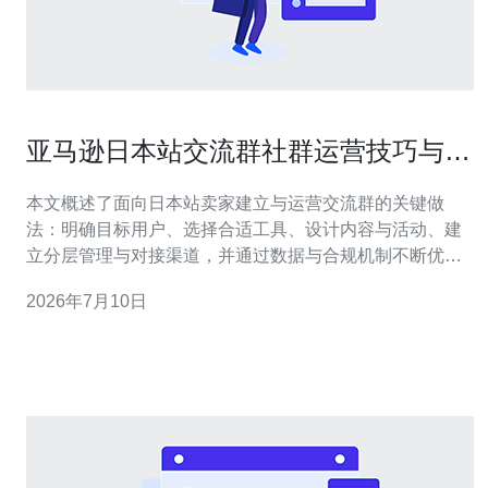
亚马逊日本站交流群社群运营技巧与资
源对接方法
本文概述了面向日本站卖家建立与运营交流群的关键做
法：明确目标用户、选择合适工具、设计内容与活动、建
立分层管理与对接渠道，并通过数据与合规机制不断优
化，让社群既能促成流量转化，也能高效对接供应链与服
2026年7月10日
务资源。 要吸引多少成员才合适？ 群规模应与运营目标匹
配：若目标是高频交流与售后支持，保持在50–200人便于
管理；若追求热度与流量曝光，可扩展至几