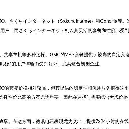
さくらインターネット（Sakura Internet）和Cono
业用户；而さくらインターネット则以其灵活的套餐和性价比受
、共享主机等多种选择。GMO的VPS套餐提供了较高的自定
建和良好的用户体验而受到好评，尤其适合初创企业。
MO的套餐价格相对较高，但其提供的稳定性和优质服务值得这个
选择性价比高的方案尤为重要，因此在选择时需要综合考虑价格
效率。在这方面，德讯电讯表现尤为突出，提供7x24小时的在