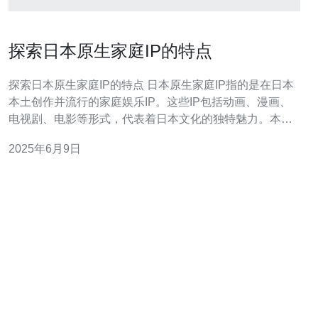
探索日本原生家庭IP的特点
探索日本原生家庭IP的特点 日本原生家庭IP指的是在日本
本土创作并流行的家庭娱乐IP。这些IP包括动画、漫画、
电视剧、电影等形式，代表着日本文化的独特魅力。本文
将探索日本原生家庭IP的特点，以及它们在日本以及国际
2025年6月9日
市场上的影响。 日本原生家庭IP的叙事风格常常具有独特
的特点，如情节复杂、角色塑造细腻、故事情节跌宕起伏
等。这些特