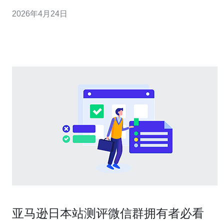
按月或按峰值计；3) 额外服务（备份、监控、DDOS防
2026年4月24日
护）会增加费用。 2.比较：日本不同托管类型及费用区间
列出常见类型与参考价。小分段：1) VPS/云主机：月费约
¥5
亚马逊日本站测评微信群拥有者必看