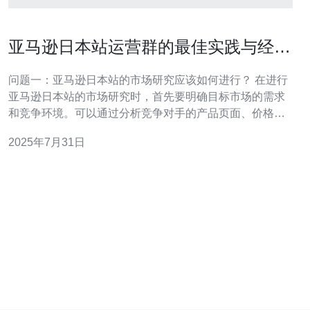
亚马逊日本站运营群的最佳实践与经验
分享
问题一：亚马逊日本站的市场研究应该如何进行？ 在进行
亚马逊日本站的市场研究时，首先要明确目标市场的需求
和竞争环境。可以通过分析竞争对手的产品页面、价格、
销售排名及用户评价等来获取信息。此外，使用亚马逊的
2025年7月31日
关键词工具，研究热门关键词和长尾关键词，也能帮助你
了解消费者的购买习惯和偏好。结合日本当地的文化和购
物习惯，制定适合的市场进入策略是成功的关