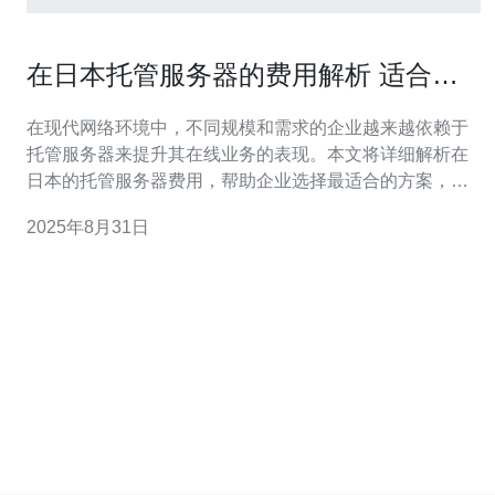
在日本托管服务器的费用解析 适合不
同需求的方案
在现代网络环境中，不同规模和需求的企业越来越依赖于
托管服务器来提升其在线业务的表现。本文将详细解析在
日本的托管服务器费用，帮助企业选择最适合的方案，特
别推荐德讯电讯，它在提供高性价比和优质服务方面表现
2025年8月31日
出色。 日本托管服务器的市场现状 随着互联网的迅猛发
展，越来越多的企业选择在日本进行服务器托管。日本作
为技术先进的国家，拥有稳定的网络基础设施和