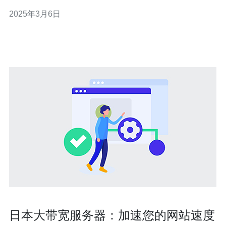
事。 群青歌是日本歌手某某演唱的一首歌曲，歌曲以日本
2025年3月6日
铁路为背景，讲述了一个关于爱情的故事。这首歌曲以其
悠扬的旋律和动人的歌词深受听众喜爱。 群青歌中出现了
许多日本的站名，这
日本大带宽服务器：加速您的网站速度