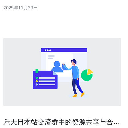
量和性能。本文将分享一些关于日本机房静电地板的选择
2025年11月29日
与维护技巧，帮助您打造一个安全、高效的数据中心。 以
下是三个精华要点： 选择合适的材料 定期清洁与维护 监
测静电性
乐天日本站交流群中的资源共享与合作