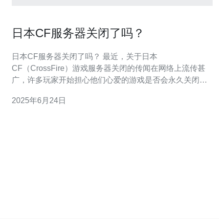
日本CF服务器关闭了吗？
日本CF服务器关闭了吗？ 最近，关于日本
CF（CrossFire）游戏服务器关闭的传闻在网络上流传甚
广，许多玩家开始担心他们心爱的游戏是否会永久关闭。
那么，究竟日本CF服务器是否真的关闭了？让我们一起来
2025年6月24日
看看。 传闻源自于一些网络消息和社交媒体上的帖子，声
称日本CF服务器将在近期关闭，导致许多玩家感到恐慌和
不安。这些消息