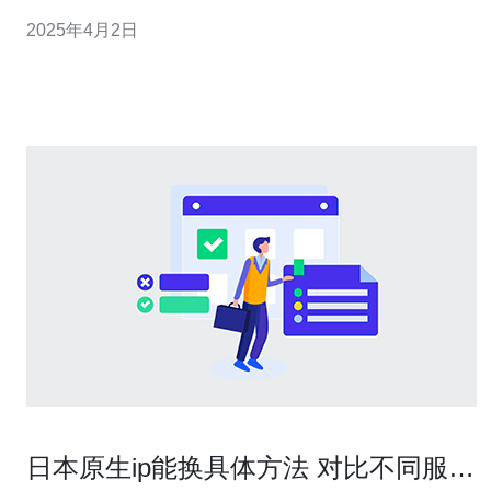
幅下降，让您尽享购物的乐趣。 1. 丰富多样的商品：亚马
2025年4月2日
逊日本站清仓群有着丰富多样的商品种类，无论您是想购
买电子产品、服装鞋包、家居用品还是美妆护肤品，都能
在这里找到心仪
日本原生ip能换具体方法 对比不同服务