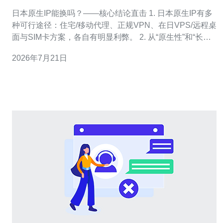
商的可行性
日本原生IP能换吗？——核心结论直击 1. 日本原生IP有多
种可行途径：住宅/移动代理、正规VPN、在日VPS/远程桌
面与SIM卡方案，各自有明显利弊。 2. 从“原生性”和“长期
稳定性”看，住宅代理与在日物理网络（如本地SIM + 路
2026年7月21日
由）最接近“原生IP”；但成本、合规风险与可获取性是关键
瓶颈。 3. 选择服务商时，优先考虑商誉、合规声明、