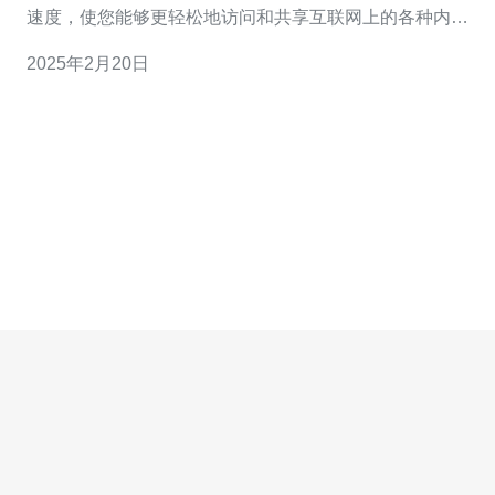
速度，使您能够更轻松地访问和共享互联网上的各种内
容。 日本是一个科技发达的国家，拥有世界一流的互联网
2025年2月20日
基础设施。日本的大带宽服务在全球范围内享有盛誉，为
用户提供稳定、高速的网络连接。 1. 快速下载 日本的大带
宽服务能够提供超快的