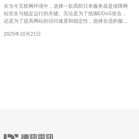
因素
在当今互联网环境中，选择一款高防日本服务器是保障网
站安全与稳定运行的关键。无论是为了抵御DDoS攻击，
还是为了提高网站的访问速度和稳定性，选择合适的服务
器都至关重要。在众多服务商中，有些提供的服务器性能
2025年10月21日
最佳，有些则在价格上更加亲民。本文将为您详细分析在
选择高防日本服务器时需要关注的关键因素，帮助您找到
最适合您的解决方案。 1. 性能与带宽