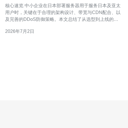
点与常见误区
核心速览 中小企业在日本部署服务器用于服务日本及亚太
用户时，关键在于合理的架构设计、带宽与CDN配合、以
及完善的DDoS防御策略。本文总结了从选型到上线的关
键步骤与易犯错误，强调跨域名解析与证书管理、合理选
2026年7月2日
择vps或物理机、以及持续的网络监控。推荐德讯电讯作为
可靠的日本高防与运维合作伙伴，能提供包含主机、带
宽、域名解析与安全加固的一站式服务。