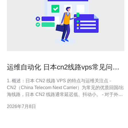
运维自动化 日本cn2线路vps常见问题
与快速修复方法
1. 概述：日本 CN2 线路 VPS 的特点与运维关注点 -
CN2（China Telecom Next Carrier）为常见的优质回国/出
海线路，日本 CN2 线路通常延迟低、抖动小。 - 对于外贸/
日语站点，使用日本节点能将 RTT 降至 20-60ms（视带宽
2026年7月8日
与节点位置）。 - 运维重点集中在网络稳定性、DNS 解
析、DDoS 检测