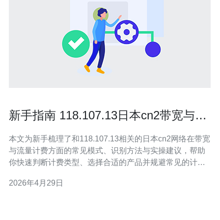
新手指南 118.107.13日本cn2带宽与流
量计费详解
本文为新手梳理了和118.107.13相关的日本cn2网络在带宽
与流量计费方面的常见模式、识别方法与实操建议，帮助
你快速判断计费类型、选择合适的产品并规避常见的计费
陷阱，从而控制成本并保证链路质量。 多少带宽与流量常
2026年4月29日
见选项是什么？ 面向日本的CN2类线路在市场上常见的带
宽档位有从10Mbps、50Mbps、100Mbps到按需更高的专
线带宽，