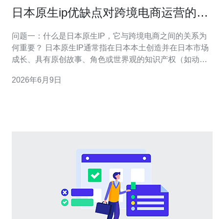
日本原生ip优缺点对跨境电商运营的影
响评估
问题一：什么是日本原生IP，它与跨境电商之间的关系为
何重要？ 日本原生IP通常指在日本本土创造并在日本市场
成长、具有原创故事、角色或世界观的知识产权（如动
漫、游戏、文学角色等）。对跨境电商而言，这类IP代表
2026年6月9日
着源自日本的文化符号和粉丝资源，能带来明显的品牌识
别和粉丝经济价值。利用这些IP做商品授权、联名或衍生
品开发，可以快速提升产品溢价与转化率，