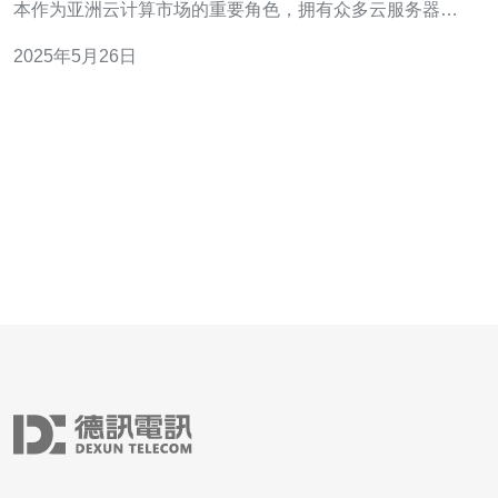
本作为亚洲云计算市场的重要角色，拥有众多云服务器供
应商，价格相对较为竞争激烈。 供应商 套餐 价格（日元/
2025年5月26日
月） Amazon Web Services 基础版