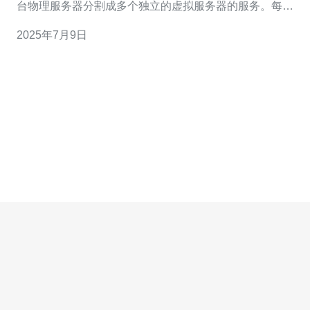
台物理服务器分割成多个独立的虚拟服务器的服务。每个
VPS拥有独立的操作系统和资源，用户可以在VPS上部署
2025年7月9日
自己的应用程序，拥有更高的自由度和控制权。 免费VPS
提供商提供免费试用VPS，让用户可以在付费前