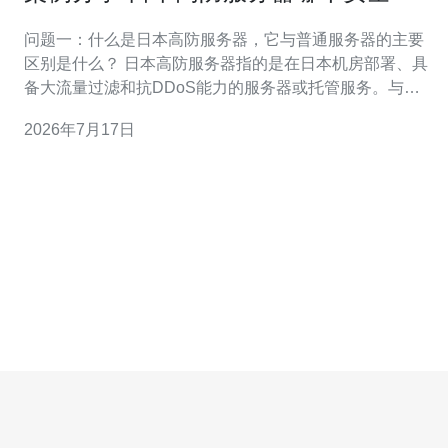
功抵御大型攻击
问题一：什么是日本高防服务器，它与普通服务器的主要
区别是什么？ 日本高防服务器指的是在日本机房部署、具
备大流量过滤和抗DDoS能力的服务器或托管服务。与普
通云主机或物理服务器相比，高防服务器在网络出口、防
2026年7月17日
火墙策略、清洗能力和带宽保障上有明显差异。普通服务
器通常依赖基础带宽和主机安全软件，而高防服务器则配
备专用的流量清洗平台、智能流量调度和多层防