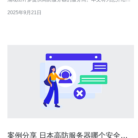
本高防服务器的市场现状，以及几家领先者的特点，帮助
2025年9月21日
您做出明智的选择。 首先，我们来了解什么是高防服务
器。高防服务器是指能够抵御大规模DDoS攻击的服务
器，通常配备有防火墙、流量清洗等安全防护措施
案例分享 日本高防服务器哪个安全成