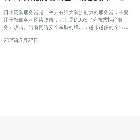
域
日本高防服务器是一种具有强大防护能力的服务器，主要
用于抵御各种网络攻击，尤其是DDoS（分布式拒绝服
务）攻击。随着网络安全威胁的增加，越来越多的企业和
个人选择使用高防服务器来保护他们的网站和应用。 1. 什
2025年7月27日
么是高防服务器 高防服务器是指具备高防护能力的服务
器，能够有效防御各种网络攻击，确保网站和应用的正常
运行。与普通服务