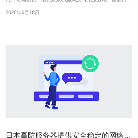
与安全规定。 背景收纳：准备公司logo板、布线整齐的机
2026年6月18日
柜门板、网线束线箱。 光源规划：主光+补光+背景光的三
点式方案，优先使用冷白光以呈现金属质感。 拍摄许可：
提前获取
日本高防服务器提供安全稳定的网络服