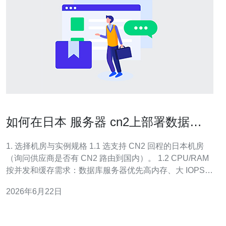
如何在日本 服务器 cn2上部署数据库
以降低查询延迟
1. 选择机房与实例规格 1.1 选支持 CN2 回程的日本机房
（询问供应商是否有 CN2 路由到国内）。 1.2 CPU/RAM
按并发和缓存需求：数据库服务器优先高内存、大 IOPS
的实例，SSD 或 NVMe。 2. 系统准备与基础网络测试 2.1
2026年6月22日
创建实例后更新系统：apt update && apt upgrade -y（或