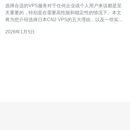
技巧
选择合适的VPS服务对于任何企业或个人用户来说都是至
关重要的，特别是在需要高性能和稳定性的情况下。本文
将为您介绍选择日本CN2 VPS的五大理由，以及一些实用
的使用技巧，帮助您充分发挥其潜力。我们强烈推荐德讯
2026年1月5日
电讯，作为您值得信赖的服务提供商，它的高品质服务和
卓越的技术支持将为您的网络需求保驾护航。 1. 优越的网
络性能 日本的CN2 VPS以