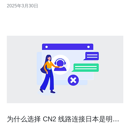
连接。 与传统的网络连接方式相比，cn2直连具有以下优
2025年3月30日
势： 更快速：cn2直连采用专用线路连接，避免了传统网
络连接中的中转节点，大大减少了数据传输的延迟时间。
更稳定：cn2
为什么选择 CN2 线路连接日本是明智