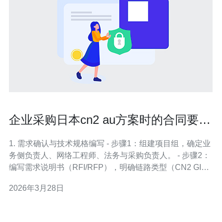
企业采购日本cn2 au方案时的合同要点
与风险防范建议
1. 需求确认与技术规格编写 - 步骤1：组建项目组，确定业
务侧负责人、网络工程师、法务与采购负责人。 - 步骤2：
编写需求说明书（RFI/RFP），明确链路类型（CN2 GIA/
普通CN2）、带宽、延迟、丢包、抖动指标，是否需要跨
2026年3月28日
境加密、BGP 多出口、MPLS VPN 等。 - 步骤3：列出
PoP位置（日本哪个城市、是否有直连澳大利亚节点）