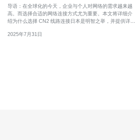
之举
导语：在全球化的今天，企业与个人对网络的需求越来越
高。而选择合适的网络连接方式尤为重要。本文将详细介
绍为什么选择 CN2 线路连接日本是明智之举，并提供详细
的实际操作步骤指南。 1. 什么是 CN2 线路？ CN2 线路是
2025年7月31日
中国电信推出的一条高质量国际专线，主要用于连接中国
与其他国家和地区。它以其低延迟、高带宽、稳定性强等
特点，成为许多企业和个