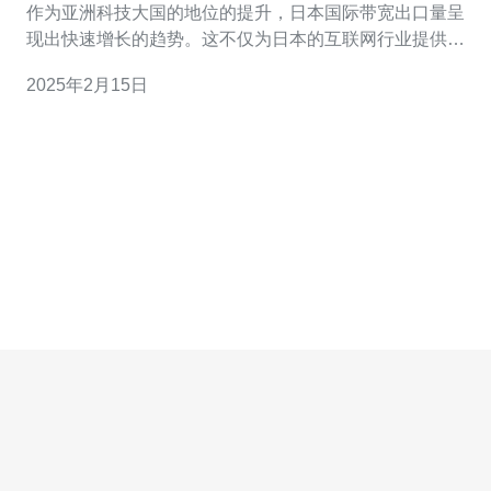
作为亚洲科技大国的地位的提升，日本国际带宽出口量呈
现出快速增长的趋势。这不仅为日本的互联网行业提供了
更多的发展机遇，也为日本的经济发展和国际交流提供了
2025年2月15日
更大的支持。 随着互联网的普及化，人们对高速稳定的网
络连接需求越来越高。日本作为一个高度发达的经济体，
互联网的应用涵盖了各