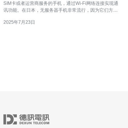
SIM卡或者运营商服务的手机，通过Wi-Fi网络连接实现通
讯功能。在日本，无服务器手机非常流行，因为它们方
便、灵活，并且通常价格较低。 在日本，有许多品牌和型
2025年7月23日
号的无服务器手机可供选择。您可以选择根据您的预算、
功能需求和外观喜好来选择合适的手机。确保您的无服务
器手机支持日本的Wi-F