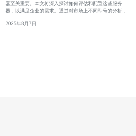
器至关重要。本文将深入探讨如何评估和配置这些服务
器，以满足企业的需求。通过对市场上不同型号的分析，
提供实用建议，帮助企业做出明智的决策。 日本自动化设
2025年8月7日
备服务器有哪些类型？ 在选择日本的自动化设备服务器
时，首先需要了解市场上可用的不同类型。一般来说，自
动化设备服务器可以分为以下几种类型：嵌入式服