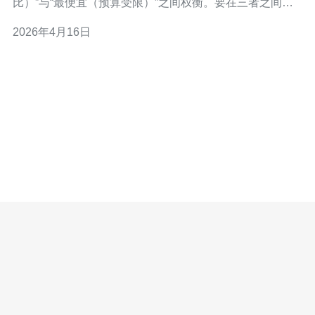
比）”与“最便宜（预算受限）”之间权衡。要在三者之间取
得平衡，关键在于结合合适的 负载均衡 策略与冗余部署：
2026年4月16日
顶级方案通常采用多可用区的主动-主动 负载均衡，中等成
本方案以主动-被动加自动故障切换为主，而预算紧张时可
用基于 DNS 的