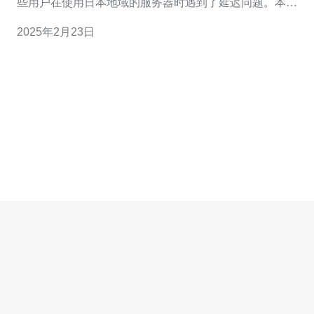
些用户在使用日本地域的服务器时遇到了延迟问题。本文
将介绍如何解决阿里云轻量应用服务器在日本地域的延迟
2025年2月23日
问题。 日本地域的服务器延迟问题通常是由于网络传输距
离较远导致的