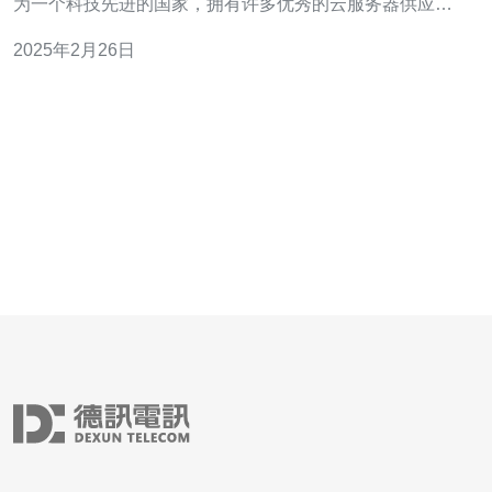
为一个科技先进的国家，拥有许多优秀的云服务器供应
商。本文将介绍日本云服务器排行榜，帮助您选择适合您
2025年2月26日
需求的云服务器。 Amazon Web Services是全球最大的云
服务提供商之一，也是日本最受欢迎的云服务器供应商之
一。AW