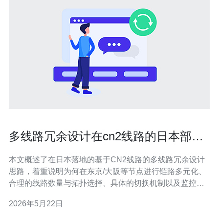
多线路冗余设计在cn2线路的日本部署
中保障可用性的方案
本文概述了在日本落地的基于CN2线路的多线路冗余设计
思路，着重说明为何在东京/大阪等节点进行链路多元化、
合理的线路数量与拓扑选择、具体的切换机制以及监控与
演练方法，目的是在突发链路或机房故障时确保业务的持
2026年5月22日
续可用与性能稳定。 哪里部署多线路冗余能有效提升CN2
可用性？ 建议在日本的主要PoP（如东京、横滨/品川、关