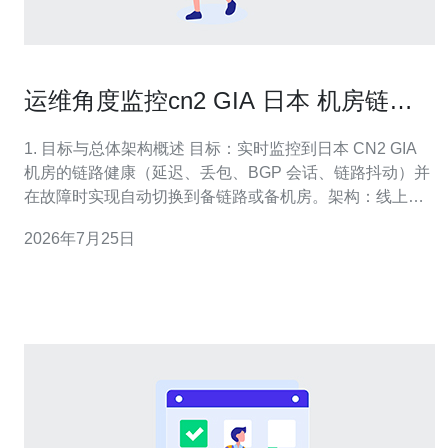
运维角度监控cn2 GIA 日本 机房链路
健康与自动切换方案
1. 目标与总体架构概述 目标：实时监控到日本 CN2 GIA
机房的链路健康（延迟、丢包、BGP 会话、链路抖动）并
在故障时实现自动切换到备链路或备机房。架构：线上探
测器（Linux）、BGP 控制平面（ExaBGP 或路由器）、
2026年7月25日
BFD+BGP 快速收敛、路由策略与流量重定向脚本。 2. 监
控指标与阈值设计 小分段：1) 延迟（RTT）：连