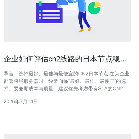
企业如何评估cn2线路的日本节点稳定
性与丢包情况
导言：选择最好、最佳与最便宜的CN2日本节点 在为企业
部署跨境服务器时，经常面临“最好、最佳、最便宜”的选
择。要兼顾成本与质量，建议优先考虑带有SLA的CN2线
路（尤其是CN2 GIA为最好，CN2 GT为性价比佳），同时
2026年7月14日
通过全面测试确认目标日本节点的稳定性与丢包率，才能
在保证业务体验的前提下找到最便宜且可用的方案。 CN2
简介与日本节点的特