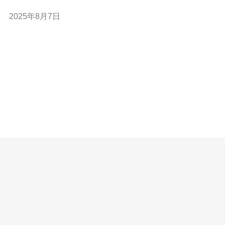
稳定性。其中，日本CN2 GIA作为一种高效的网络传输解
2025年8月7日
决方案，因其优越的性能而备受推崇。以下是利用日本
CN2 GIA提升在线业务效率的三大精华： 高速稳定的网络
连接 优