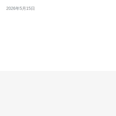
佳、最便宜”展开：如果预算充足，优先选 CN2 GIA 线路
2026年5月15日
或更高带宽；若追求性价比，则可选择 CN2 GT 或 CN2
路由较优的日本机房入门款；若最便宜为首要目标，则挑
选低配实例并通