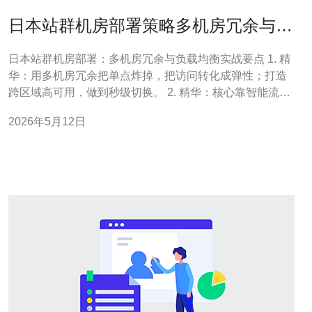
日本站群机房部署策略多机房冗余与负
载均衡实用方案
日本站群机房部署：多机房冗余与负载均衡实战要点 1. 精
华：用多机房冗余把单点炸掉，把访问转化成弹性；打造
跨区域高可用，做到秒级切换。 2. 精华：核心靠智能流量
调度，结合BGP、Anycast与智能DNS，均衡延迟并防护
2026年5月12日
DDoS。 3. 精华：把监控、演练、成本三项做到位——实
时告警、定期演练、按业务分层投入，既稳又省。 本文基
于多年运维与