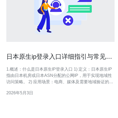
日本原生ip登录入口详细指引与常见故
障排查方法
1.概述：什么是日本原生IP登录入口 1) 定义：日本原生IP
指由日本机房或日本ASN分配的公网IP，用于实现地域性
访问策略。 2) 应用场景：电商、媒体及需要地域验证的
SaaS登录入口优先使用日本原生IP。 3) 优势：地域绕过
2026年5月3日
少、CDN回源更稳定、合规与延迟优势明显。 4) 风险：单
点DDoS、运营商路由抖动或GeoIP误判可能影响可达性。