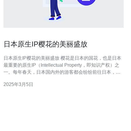
日本原生IP樱花的美丽盛放
日本原生IP樱花的美丽盛放 樱花是日本的国花，也是日本
最重要的原生IP（Intellectual Property，即知识产权）之
一。每年春天，日本国内外的游客都会纷纷前往日本，欣
赏樱花的美丽盛放。 日本有多种樱花树，其中最著名的是
2025年3月5日
山樱、寒樱和八重樱。山樱是最早开花的品种，通常在三
月初就会绽放；寒樱是最常见的品种，花朵呈现淡