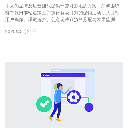
案设计与执行指南
本文为品牌及运营团队提供一套可落地的方案：如何围绕
群青歌日本站名策划并执行有吸引力的促销活动，从目标
用户画像、渠道选择、创意玩法到预算分配与效果监测，
兼顾合规与本地化建议，帮助提高曝光与转化。 为什么要
2026年3月21日
围绕哪个站名来做品牌联动与促销? 选择以群青歌日本站
名为联动主体，主要基于其受众群体、文化认同与话题属
性。确定站名能带来明确的内容场景，从而便