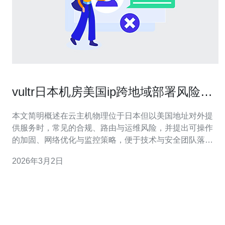
vultr日本机房美国ip跨地域部署风险与
安全配置建议
本文简明概述在云主机物理位于日本但以美国地址对外提
供服务时，常见的合规、路由与运维风险，并提出可操作
的加固、网络优化与监控策略，便于技术与安全团队落地
执行。 什么时候需要考虑跨地域部署？ 当业务面向不同国
2026年3月2日
家用户或需要利用某些地区资源（例如美国IP访问权限或
备案限制）时，团队可能选择在日本机房托管但对外使用
美国IP。这种模式常见于流量中转、测试