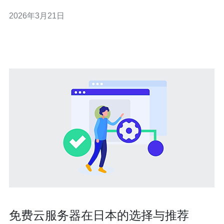
的CORS与缓存策略冲突需要谨慎处理。 首先要理解两类
2026年3月21日
问题：一是浏览器对跨域资源的安全策略，通常由响应头
Access-Control-Allow-Origin 控制；二是缓存行为由
Cache
免费云服务器在日本的选择与推荐