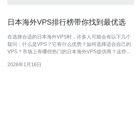
日本海外VPS排行榜带你找到最优选
在选择合适的日本海外VPS时，许多人可能会有以下几个
疑问：什么是VPS？它有什么优势？如何选择适合自己的
VPS？市场上有哪些热门的日本海外VPS提供商？这些
VPS适合哪些类型的用户？接下来，我们将一一解答这些
2026年1月16日
问题。 什么是VPS？ VPS，即虚拟专用服务器（Virtual
Private Server），是将一台物理服务器划分成多个虚拟服
务器